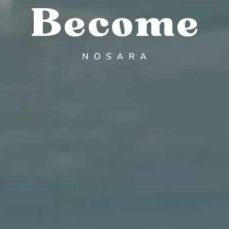
exactly
1920px