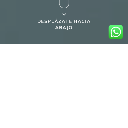
DESPLÁZATE HACIA
ABAJO
Nosara,
01
Un lugar para estar.
Ubicado en la hermosa provincia de Guanacaste, rodeado de
playas de aguas cálidas y suaves arenas blancas, se encuentra
Nosara. Un oasis lleno de vegetación y montañas con unas vistas
increíbles, un lugar donde nunca querrás irte. Este pequeño pueblo
se ha convertido en el hogar de muchos viajeros que han
encontrado una nueva forma de vida.